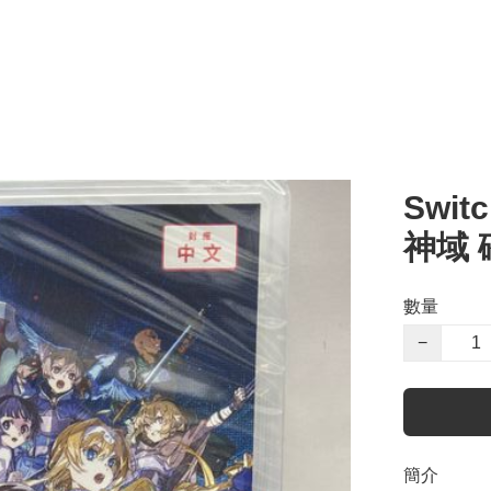
Swit
神域
數量
−
簡介