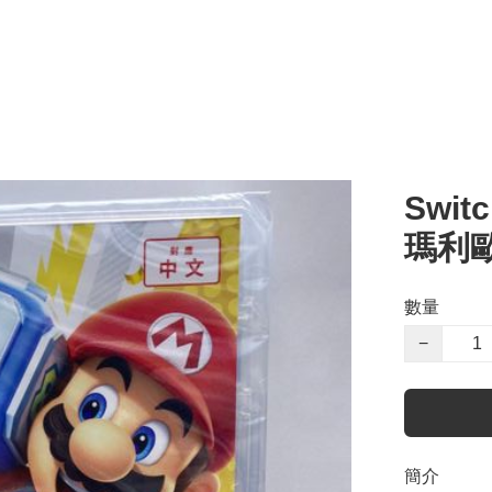
Switc
瑪利
數量
−
簡介