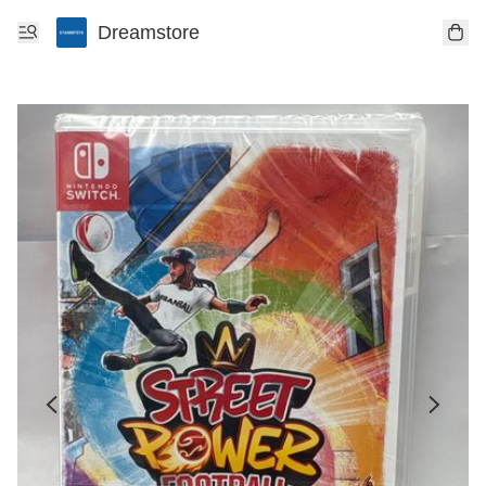
Dreamstore