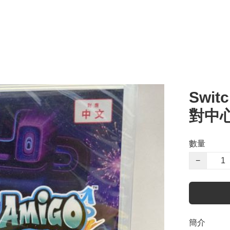
Swit
對中
數量
−
簡介