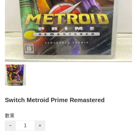
Switch Metroid Prime Remastered
數量
−
+