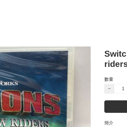
Swit
rider
數量
−
簡介