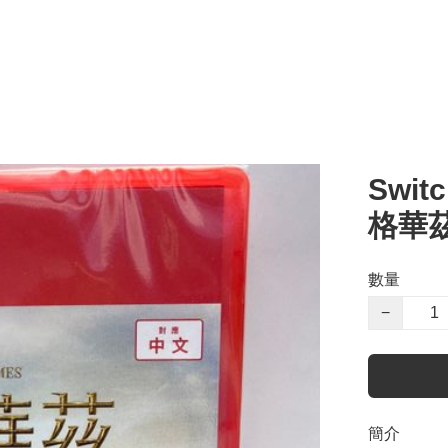
Switc
格華
數量
−
簡介