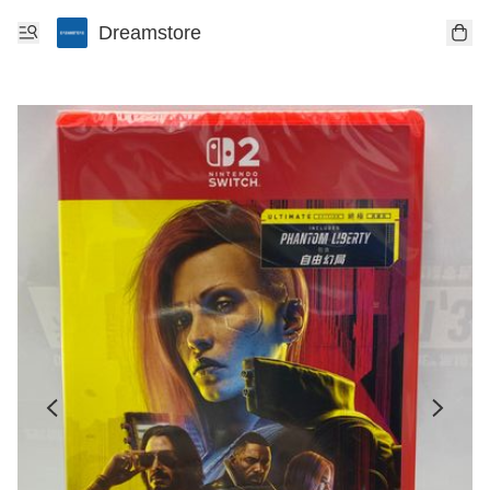
Dreamstore