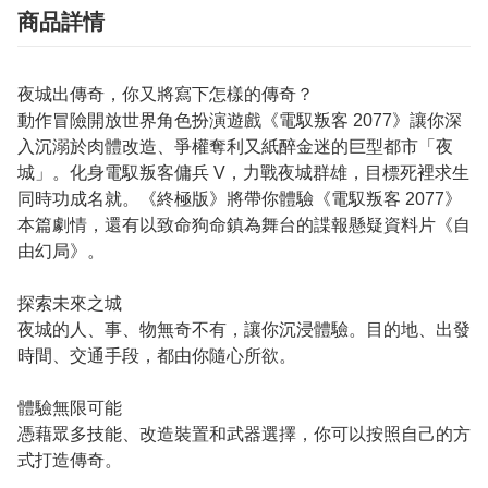
商品詳情
夜城出傳奇，你又將寫下怎樣的傳奇？
動作冒險開放世界角色扮演遊戲《電馭叛客 2077》讓你深
入沉溺於肉體改造、爭權奪利又紙醉金迷的巨型都市「夜
城」。化身電馭叛客傭兵 V，力戰夜城群雄，目標死裡求生
同時功成名就。《終極版》將帶你體驗《電馭叛客 2077》
本篇劇情，還有以致命狗命鎮為舞台的諜報懸疑資料片《自
由幻局》。
探索未來之城
夜城的人、事、物無奇不有，讓你沉浸體驗。目的地、出發
時間、交通手段，都由你隨心所欲。
體驗無限可能
憑藉眾多技能、改造裝置和武器選擇，你可以按照自己的方
式打造傳奇。