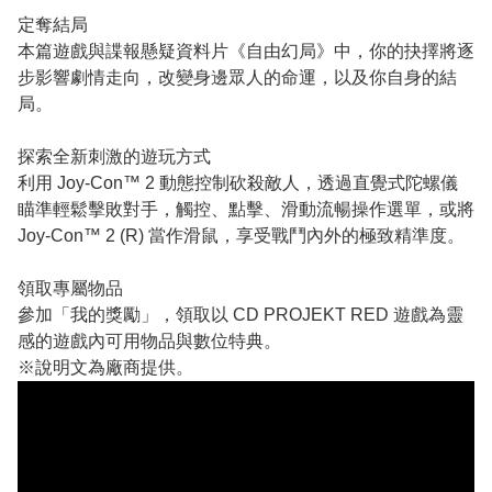
定奪結局
本篇遊戲與諜報懸疑資料片《自由幻局》中，你的抉擇將逐
步影響劇情走向，改變身邊眾人的命運，以及你自身的結
局。
探索全新刺激的遊玩方式
利用 Joy-Con™ 2 動態控制砍殺敵人，透過直覺式陀螺儀
瞄準輕鬆擊敗對手，觸控、點擊、滑動流暢操作選單，或將
Joy-Con™ 2 (R) 當作滑鼠，享受戰鬥內外的極致精準度。
領取專屬物品
參加「我的獎勵」，領取以 CD PROJEKT RED 遊戲為靈
感的遊戲內可用物品與數位特典。
※說明文為廠商提供。