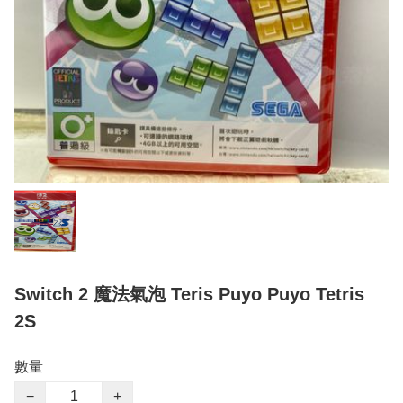
Switch 2 魔法氣泡 Teris Puyo Puyo Tetris
2S
數量
−
+