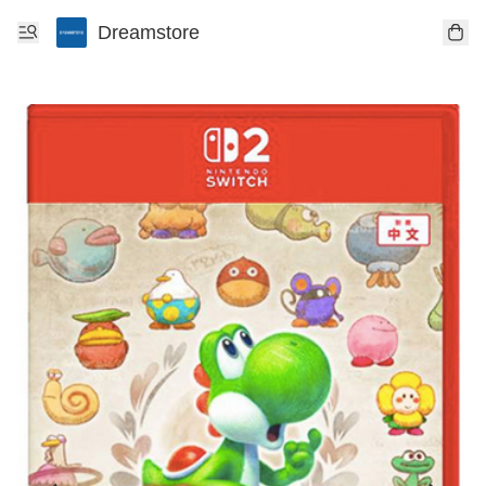
Dreamstore