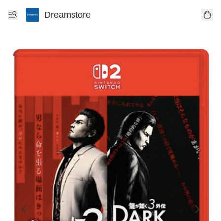
Dreamstore