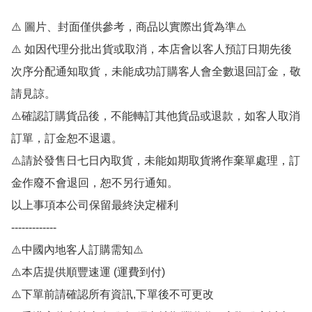
⚠️ 圖片、封面僅供參考，商品以實際出貨為準⚠️ 

⚠️ 如因代理分批出貨或取消，本店會以客人預訂日期先後
次序分配通知取貨，未能成功訂購客人會全數退回訂金，敬
請見諒。

⚠️確認訂購貨品後，不能轉訂其他貨品或退款，如客人取消
訂單，訂金恕不退還。

⚠️請於發售日七日內取貨，未能如期取貨將作棄單處理，訂
金作廢不會退回，恕不另行通知。

以上事項本公司保留最終決定權利

-------------

⚠️中國內地客人訂購需知⚠️

⚠️本店提供順豐速運 (運費到付)

⚠️下單前請確認所有資訊,下單後不可更改
