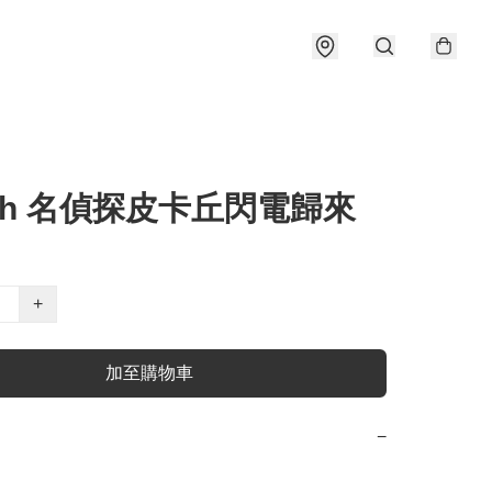
tch 名偵探皮卡丘閃電歸來
+
加至購物車
−