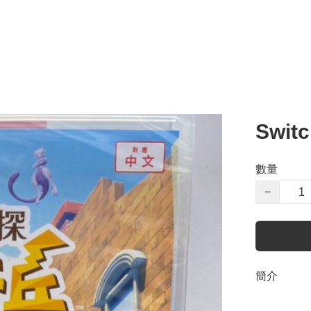
Swi
數量
−
簡介