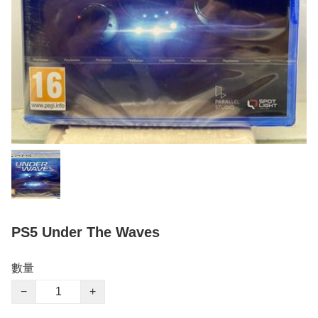
PS5 Under The Waves
數量
−
+