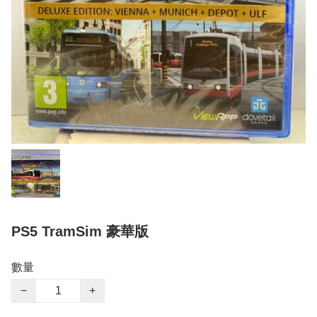
PS5 TramSim 豪華版
數量
−
+