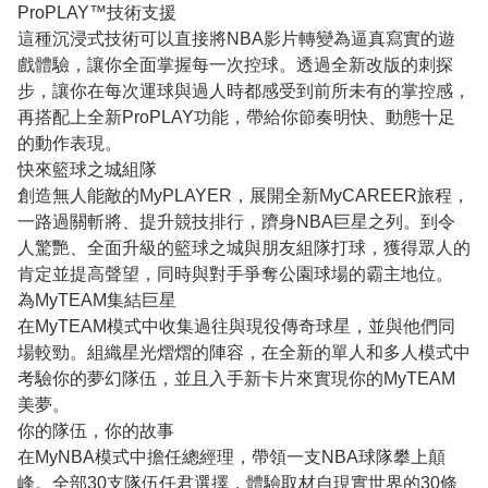
ProPLAY™技術支援
這種沉浸式技術可以直接將NBA影片轉變為逼真寫實的遊
戲體驗，讓你全面掌握每一次控球。透過全新改版的刺探
步，讓你在每次運球與過人時都感受到前所未有的掌控感，
再搭配上全新ProPLAY功能，帶給你節奏明快、動態十足
的動作表現。
快來籃球之城組隊
創造無人能敵的MyPLAYER，展開全新MyCAREER旅程，
一路過關斬將、提升競技排行，躋身NBA巨星之列。到令
人驚艷、全面升級的籃球之城與朋友組隊打球，獲得眾人的
肯定並提高聲望，同時與對手爭奪公園球場的霸主地位。
為MyTEAM集結巨星
在MyTEAM模式中收集過往與現役傳奇球星，並與他們同
場較勁。組織星光熠熠的陣容，在全新的單人和多人模式中
考驗你的夢幻隊伍，並且入手新卡片來實現你的MyTEAM
美夢。
你的隊伍，你的故事
在MyNBA模式中擔任總經理，帶領一支NBA球隊攀上顛
峰。全部30支隊伍任君選擇，體驗取材自現實世界的30條