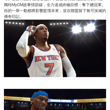
獨特MyGM故事情節線，全力達成終極目標：奪下總冠軍。
你的一舉一動都將影響籃壇未來，並在聯盟留下無可抹滅的
傳奇印記。