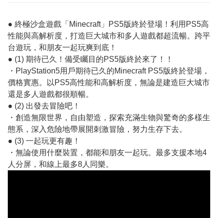
● 終極沙盒遊戲「Minecraft」PS5版終於登場！利用PS5高
性能與高解析度，打造巨大城市和多人遊戲都超流暢。跨平
台遊玩，和朋友一起玩爽到底！
● (1) 期待已久！備受矚目的PS5版終於來了！！
・PlayStation5用戶期待已久的Minecraft PS5版終於登場，
價格實惠。以PS5高性能和高解析度，無論是建造巨大城市
還是多人遊戲都很順暢。
● (2) 出發去冒險吧！
・創造無限世界，自由塑造，探索充滿生物與驚奇的多樣生
態系，深入危險地帶展開刺激冒險，努力生存下去。
● (3) 一起玩更有趣！
・無論使用什麼裝置，都能和朋友一起玩。最多支援本地4
人分屏，和線上最多8人同樂。