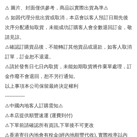
⚠️ 圖片、封面僅供參考，商品以實際出貨為準⚠️ 

⚠️ 如因代理分批出貨或取消，本店會以客人預訂日期先後
次序分配通知取貨，未能成功訂購客人會全數退回訂金，敬
請見諒。

⚠️確認訂購貨品後，不能轉訂其他貨品或退款，如客人取消
訂單，訂金恕不退還。

⚠️請於發售日七日內取貨，未能如期取貨將作棄單處理，訂
金作廢不會退回，恕不另行通知。

以上事項本公司保留最終決定權利

-------------

⚠️中國內地客人訂購需知⚠️

⚠️本店提供順豐速運 (運費到付)

⚠️下單前請確認所有資訊,下單後不可更改

⚠️香港寄往內地會有稅金(經內地順豐代收), 實際稅率以內