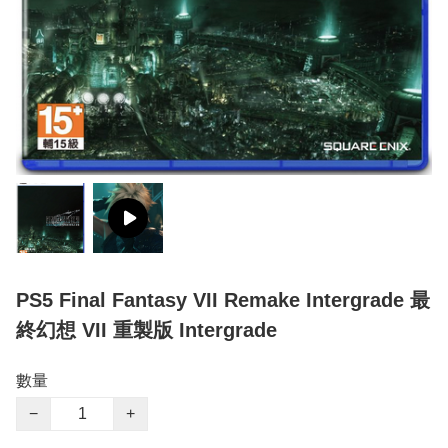
PS5 Final Fantasy VII Remake Intergrade 最
終幻想 VII 重製版 Intergrade
數量
−
+