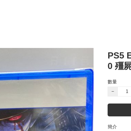
PS5 E
0 殭
數量
−
簡介