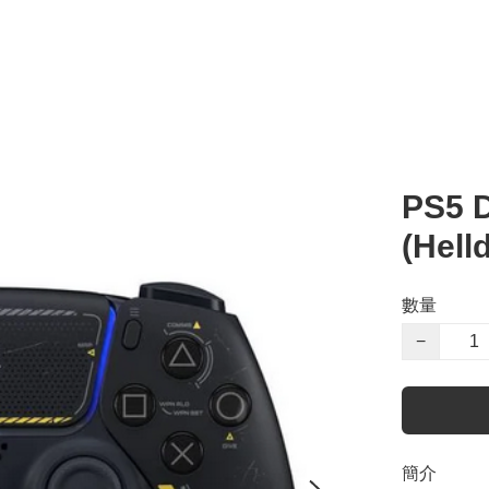
PS5 
(Hell
數量
−
簡介