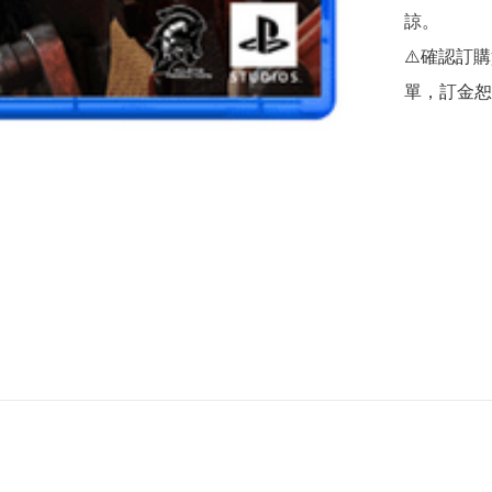
諒。

⚠️確認訂