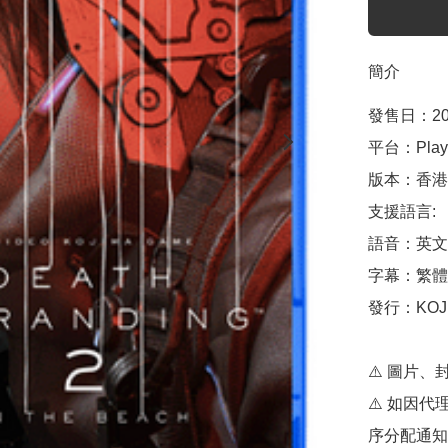
簡介
發售日：20
平台：Playst
版本：香港
支援語言:

語音：英文,
字幕：繁體中
發行：KOJIM
⚠️ 圖片、
⚠️ 如因
序分配通知