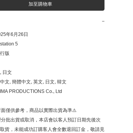
加至購物車
−
25年6月26日

ation 5

行版

 日文

文, 簡體中文, 英文, 日文, 韓文

A PRODUCTIONS Co., Ltd

封面僅供參考，商品以實際出貨為準⚠️ 

代理分批出貨或取消，本店會以客人預訂日期先後次
取貨，未能成功訂購客人會全數退回訂金，敬請見