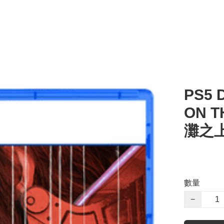
PS5 
ON 
灘之上
數量
−