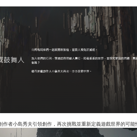
each》由傳奇遊戲創作者小島秀夫引領創作，再次挑戰並重新定義遊戲世界的可