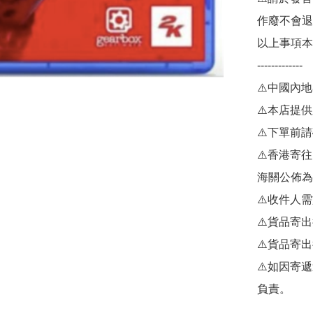
作廢不會退
以上事項本
-------------

⚠️中國內地
⚠️本店提供
⚠️下單前
⚠️香港寄
海關公佈為
⚠️收件人
⚠️貨品寄
⚠️貨品寄
⚠️如因寄
負責。