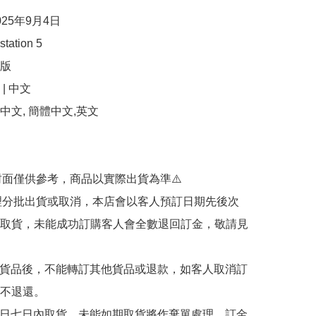
25年9月4日

ation 5

版

 中文

文, 簡體中文,英文

封面僅供參考，商品以實際出貨為準⚠️ 

代理分批出貨或取消，本店會以客人預訂日期先後次
取貨，未能成功訂購客人會全數退回訂金，敬請見
購貨品後，不能轉訂其他貨品或退款，如客人取消訂
不退還。

售日七日內取貨，未能如期取貨將作棄單處理，訂金