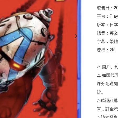
發售日：20
平台：Playst
版本：日本
語音：英文 |
字幕：繁體中
發行：2K

⚠️ 圖片、
⚠️ 如因
序分配通知
諒。

⚠️確認訂
單，訂金恕
⚠️請於發