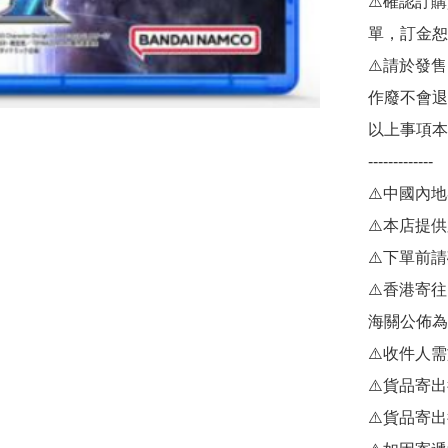
⚠️確認訂
單，訂金恕
⚠️請於發
作廢不會退
以上事項本
-------------

⚠️中國內地
⚠️本店提供
⚠️下單前
⚠️香港寄
海關公佈為
⚠️收件人
⚠️貨品寄
⚠️貨品寄