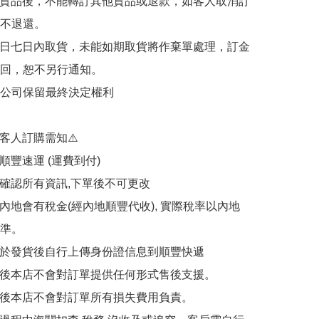
購貨品後，不能轉訂其他貨品或退款，如客人取消訂
不退還。

售日七日內取貨，未能如期取貨將作棄單處理，訂金
回，恕不另行通知。

公司保留最終決定權利

客人訂購需知⚠️

順豐速運 (運費到付)

請確認所有資訊,下單後不可更改

往內地會有稅金(經內地順豐代收), 實際稅率以內地
準。

需於發貨後自行上傳身份證信息到順豐快遞

出後本店不會對訂單提供任何形式售後支援。

出後本店不會對訂單所有損失費用負責。
