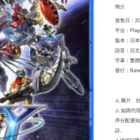
簡介
發售日：20
平台：Playst
版本：日本
語音：日文

字幕：繁體中
發行：Bandai
⚠️ 圖片、
⚠️ 如因
序分配通知
諒。
