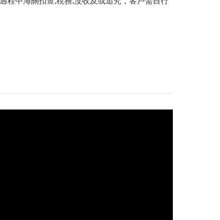
遞過程中海關扣查,稅務,沒收及或追究，客戶需自行