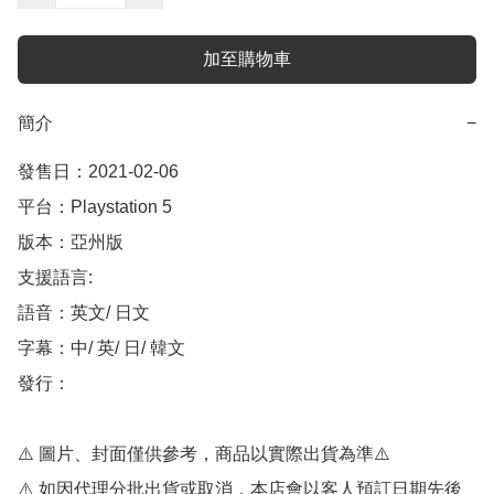
加至購物車
簡介
−
發售日：2021-02-06 

平台：Playstation 5

版本：亞州版

支援語言:

語音：英文/ 日文

字幕：中/ 英/ 日/ 韓文 

發行：

⚠️ 圖片、封面僅供參考，商品以實際出貨為準⚠️ 

⚠️ 如因代理分批出貨或取消，本店會以客人預訂日期先後