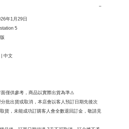
−
26年1月29日

ation 5

版

 中文





封面僅供參考，商品以實際出貨為準⚠️ 

代理分批出貨或取消，本店會以客人預訂日期先後次
取貨，未能成功訂購客人會全數退回訂金，敬請見