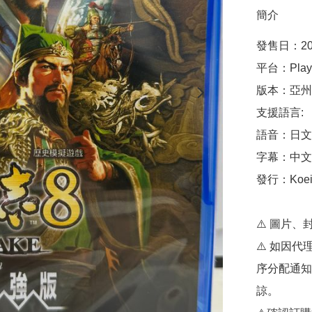
簡介
發售日：20
平台：Playst
版本：亞州
支援語言:

語音：日文 |
字幕：中文 
發行：Koei
⚠️ 圖片、
⚠️ 如因
序分配通知
諒。
