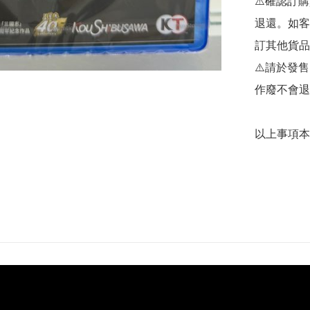
⚠️確認訂
退還。如客
訂其他貨品
⚠️請於發
作廢不會退