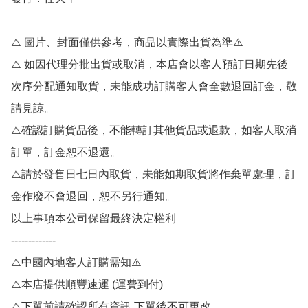
⚠️ 圖片、封面僅供參考，商品以實際出貨為準⚠️ 

⚠️ 如因代理分批出貨或取消，本店會以客人預訂日期先後
次序分配通知取貨，未能成功訂購客人會全數退回訂金，敬
請見諒。

⚠️確認訂購貨品後，不能轉訂其他貨品或退款，如客人取消
訂單，訂金恕不退還。

⚠️請於發售日七日內取貨，未能如期取貨將作棄單處理，訂
金作廢不會退回，恕不另行通知。

以上事項本公司保留最終決定權利

-------------

⚠️中國內地客人訂購需知⚠️

⚠️本店提供順豐速運 (運費到付)

⚠️下單前請確認所有資訊,下單後不可更改
