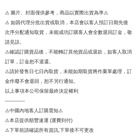
⚠️ 圖片、封面僅供參考，商品以實際出貨為準⚠️ 

⚠️ 如因代理分批出貨或取消，本店會以客人預訂日期先後
次序分配通知取貨，未能成功訂購客人會全數退回訂金，敬
請見諒。

⚠️確認訂購貨品後，不能轉訂其他貨品或退款，如客人取消
訂單，訂金恕不退還。

⚠️請於發售日七日內取貨，未能如期取貨將作棄單處理，訂
金作廢不會退回，恕不另行通知。

以上事項本公司保留最終決定權利

-------------

⚠️中國內地客人訂購需知⚠️

⚠️本店提供順豐速運 (運費到付)

⚠️下單前請確認所有資訊,下單後不可更改
