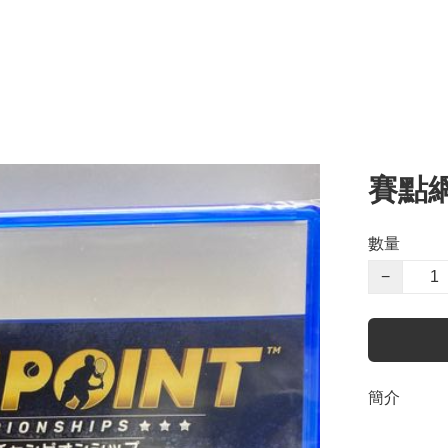
賽點
數量
−
簡介