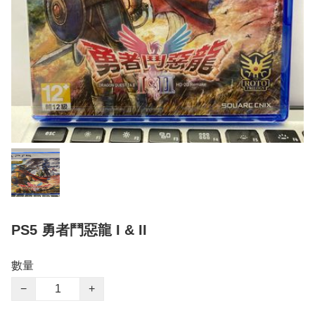
PS5 勇者鬥惡龍 I & II
數量
−
+